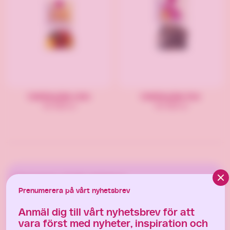
Cellofanpåse Liten
Cellofanpåse Stor
39 SEK/st
49 SEK/st
Clos
Prenumerera på vårt nyhetsbrev
Prenumerera på vårt nyhetsbrev
Anmäl dig till vårt nyhetsbrev för att vara
Anmäl dig till vårt nyhetsbrev för att
först med att få nyheter, inspiration och
vara först med nyheter, inspiration och
ta del av exklusiva erbjudanden.