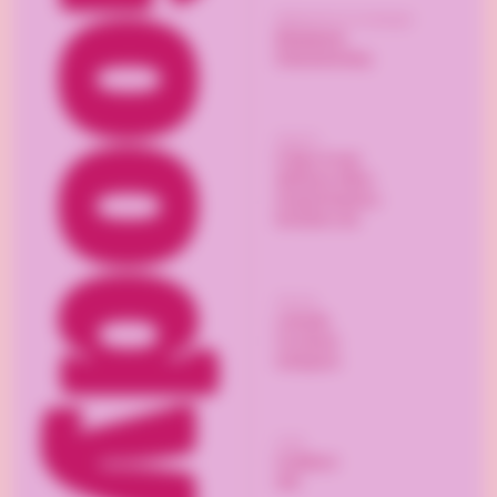
Bildmaterial och kataloger
Mediabank
Reklamkatalog
Support
Frågor & svar
Allmänna villkor
Integritetspolicy
Kontakta oss
Följ oss
LinkedIn
Facebook
Instagram
Frakt
PostNord
DHL