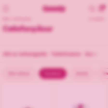
0
Hem
/
Cellofanpåsar
2 Produkter
Cellofanpåsar
Allt av reklamgodis
Tablettaskar
Karamelle