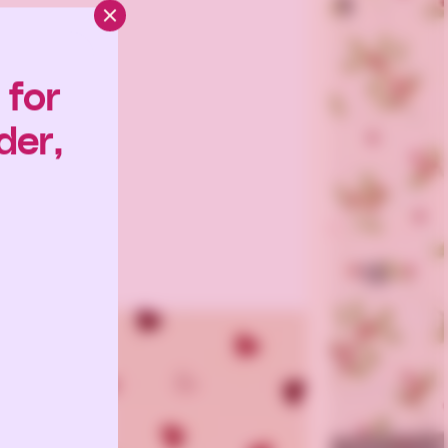
Close panel
 for
der,