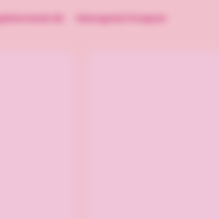
lgsfremmende slik
Velsmagende firmagaver