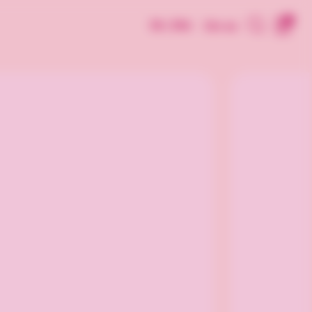
0
Dk | Dkk
Om os