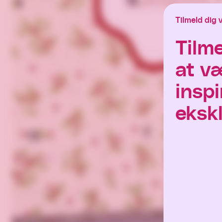
Tilmeld dig 
Tilm
at v
inspi
ekskl