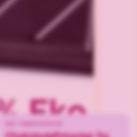
Hjem
/
Salgsfremmende slik
Chokoladefirkanter 5g