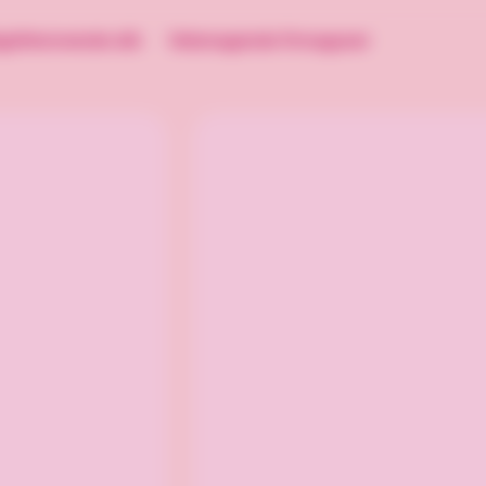
lgsfremmende slik
Velsmagende firmagaver