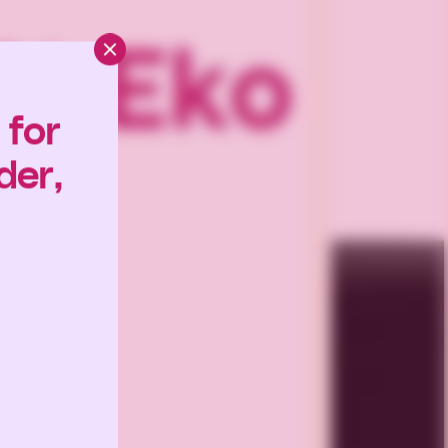
Close panel
 for
der,