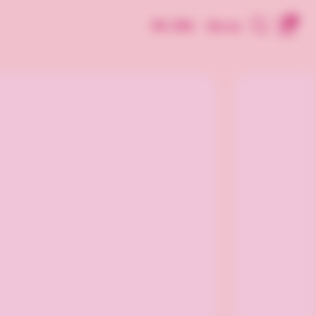
0
Dk | Dkk
Om os