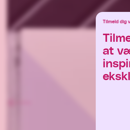
Tilmeld dig 
Tilm
at v
inspi
ekskl