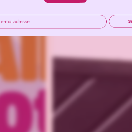
 e-mailadresse
S